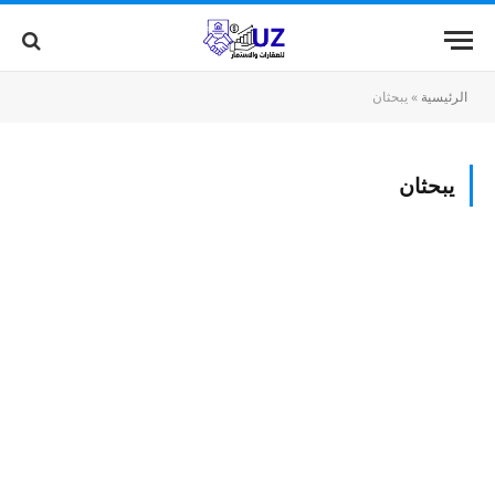
الرئيسية
»
يبحثان
يبحثان