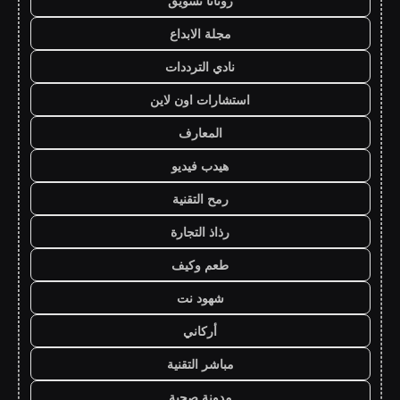
روتانا تسويق
مجلة الابداع
نادي الترددات
استشارات اون لاين
المعارف
هيدب فيديو
رمح التقنية
رذاذ التجارة
طعم وكيف
شهود نت
أركاني
مباشر التقنية
مدونة صحبة