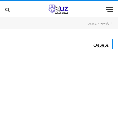
الرئيسية
»
يزورون
يزورون