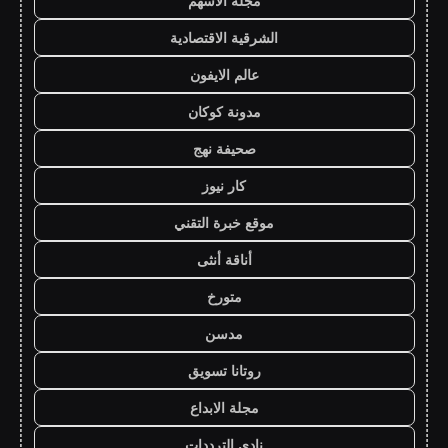
مجلة الاسهم
الشرقية الاقتصادية
عالم الايفون
مدونة كوكان
صحيفة نهج
كار نيوز
موقع خبرة التقني
أناقة أنثى
متورخ
مدسن
روتانا تسويق
مجلة الابداع
نادي الترددات