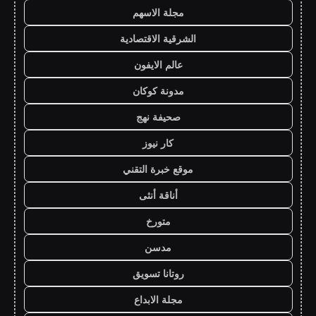
مجلة الاسهم
الشرقية الاقتصادية
عالم الايفون
مدونة كوكان
صحيفة نهج
كار نيوز
موقع خبرة التقني
أناقة أنثى
متورخ
مدسن
روتانا تسويق
مجلة الابداع