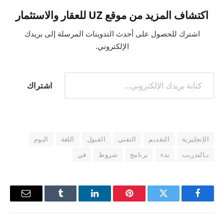
اكتشاف المزيد من موقع UZ للعقار والاستثمار
اشترك للحصول على أحدث التدوينات المرسلة إلى بريدك
الإلكتروني.
كتابة بريدك الإلكتروني...
اشتراك
الإنجليزية
التقديم
التقني
القبول
اللغة
اليوم
بـالتدريب
بدء
برنامج
شروط
في
فيسبوك
تويتر
بينتيريست
لينكدإن
Tumblr
البريد
الإلكترو