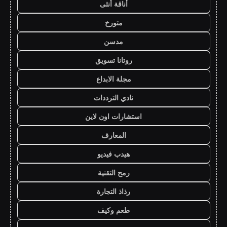
أناقة أنثى
متورخ
مدسن
روتانا تسويق
مجلة الابداع
نادي الترددات
استشارات اون لاين
المعارف
هيدب فيديو
رمح التقنية
رذاذ التجارة
طعم وكيف