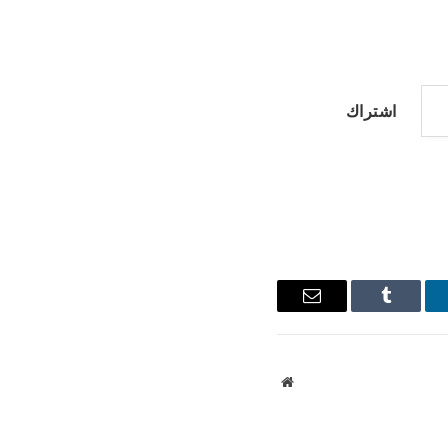
اشتراك
نكدإن
Tumblr
البريد
الإلكتروني
موقع
الويب