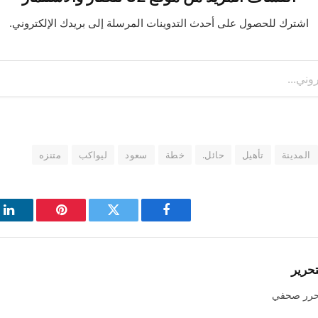
اشترك للحصول على أحدث التدوينات المرسلة إلى بريدك الإلكتروني.
المدينة
تأهيل
حائل.
خطة
سعود
ليواكب
متنزه
فيسبوك
تويتر
بينتيريست
لي
تحرير
حرر صحفي