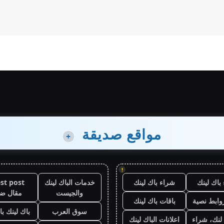
مواقع صديقة
+
!
باك لينك
شراء باك لينك
خدمات الباك لينك
st post
والجيست
مقال ض
وابط نصية
باقات باك لينك
سوق العرب
باك لينك باقة
لنك، شراء
اعلانات الباك لينك