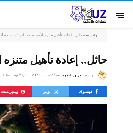
الرئيسية
»
حائل.. إعادة تأهيل متنزه الأمير سعود ليواكب خطة أن
حائل.. إعادة تأهيل متنزه 
بواسطة
فريق التحرير
أكتوبر 5, 2023
لا توجد تعليقا
فيسبوك
تويتر
بينتيريست