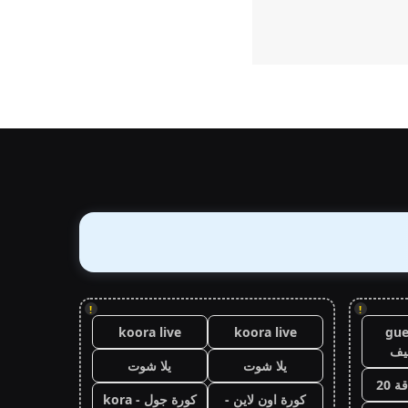
!
!
koora live
koora live
gue
يف
يلا شوت
يلا شوت
 20
كورة اون لاين -
كورة جول - kora