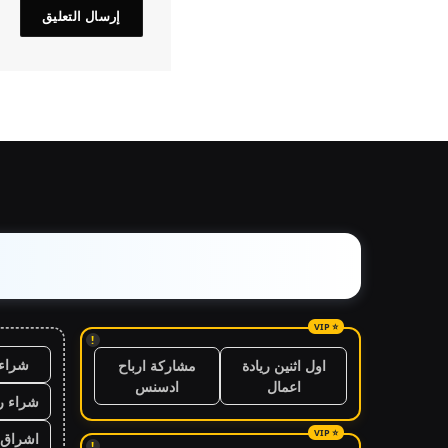
!
شراء 
اول اثنين ريادة
مشاركة ارباح
اعمال
ادسنس
شراء ر
اشراق 
!