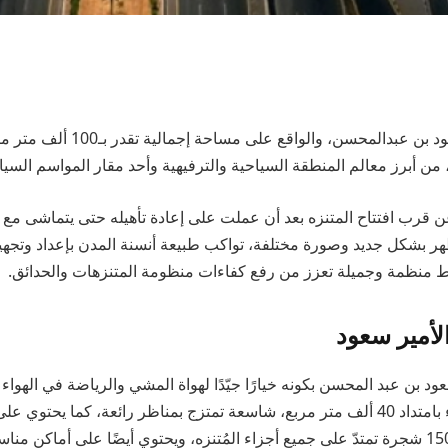
يعتبر متنزه الأمير سعود بن عبدالمحسن، والو
 من أبرز معالم المنطقة السياحية والترفيهية وأحد مقار المواسم السيا
قرب افتتاح المتنزه بعد أن عملت على إعادة تأهيله حتى يتماشى مع 
ظهر بشكل جديد وصورة مختلفة، تواكب طبيعة أنسنة المدن بإعداد وتجهي
منظمة وجميلة تعزز من رفع كفاءات منظومة المتنزهات والحدائق.
لأمير سعود
عود بن عبد المحسن بكونه خيارًا جيّدًا لهواة المشي والرياضة في الهواء 
على مساحات خضراء بامتداد 40 ألف متر مربع، شاسعة تمتزج بمناظر رائعة، كما يحت
والتي يقدر عددها بـ1500 شجرة تمتدّ على جميع أجزاء المُتنزه، ويحتوي أيضًا على أماك