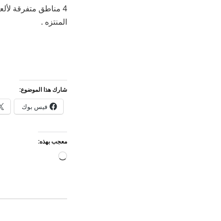
4 مناطق متفرقة لألع
المنتزه .
شارك هذا الموضوع:
فيس بوك
معجب بهذه:
جاري
التحميل…