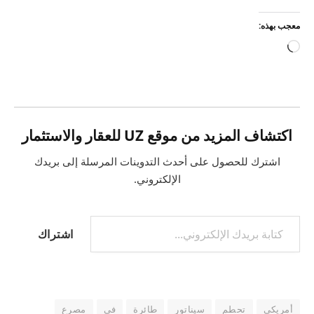
معجب بهذه:
جاري
التحميل…
اكتشاف المزيد من موقع UZ للعقار والاستثمار
اشترك للحصول على أحدث التدوينات المرسلة إلى بريدك
الإلكتروني.
كتابة بريدك الإلكتروني...
اشتراك
أمريكي
تحطم
سيناتور
طائرة
في
مصرع