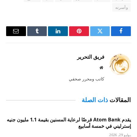
وأسرته
فيسبوك
تويتر
بينتيريست
لينكدإن
Tumblr
البريد
الإلكترو
فريق التحرير
موقع
الويب
كاتب ومحرر صحفي
المقالات
ذات الصلة
يقدم Atom Bank قرضًا لرعاية المسنين بقيمة 1.1 مليون جنيه
إسترليني في خمسة أسابيع
يوليو 29, 2026