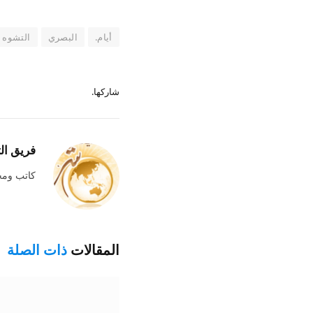
أيام.
البصري
التشوه
شاركها.
فريق ال
كاتب وم
المقالات
ذات الصلة