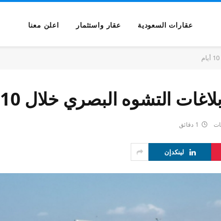
عقارات السعودية
عقار واستثمار
اعلن معنا
ات التشوه البصري خلال 10 أيام
ات
1 دقائق
لينكدإن