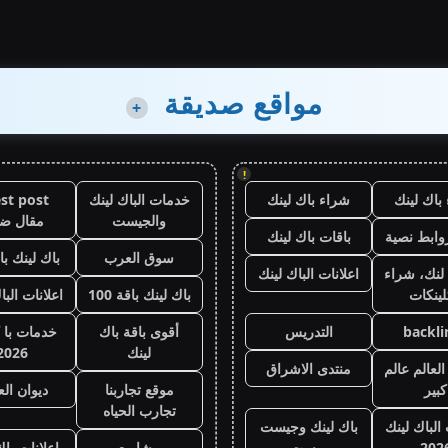
مواقع صديقة
+
!
باك لينك
شراء باك لينك
خدمات الباك لينك
st post
والجيست
مقال ض
وابط نصية
باقات باك لينك
سوق العرب
باك لينك باقة
لنك، شراء
اعلانات الباك لينك
لينكات
باك لينك باقة 100
اعلانات البا
backli
التدريس
أقوى باقة باك
خدمات با 
لينك
2026
لعالم عالم
منتدى الاشراق
كبير
موقع تجاربنا
ديوان ال
تجارب الحياه
 الباك لينك
باك لينك وجيست
202
بوست
مشاريع
اعلانات باك