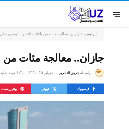
الرئيسية
»
جازان.. معالجة مئات من بلاغات التشوه البصري خلال 10 أيام
جازان.. معالجة مئات من بلاغ
بواسطة
فريق التحرير
فبراير 20, 2024
لا توجد تعليق
فيسبوك
تويتر
بينتيريست