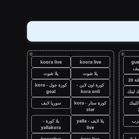
!
!
koora live
koora live
gue
يف
يلا شوت
يلا شوت
 20
كورة اون لاين -
كورة جول - kora
ك لينك
kora onli
goal
كلينك
كورة ستار - kora
سوريا لايف
star
عرب
يلا لايف - yalla
يلا كورة -
yallakora
live
 لينك
kora live
kooralive