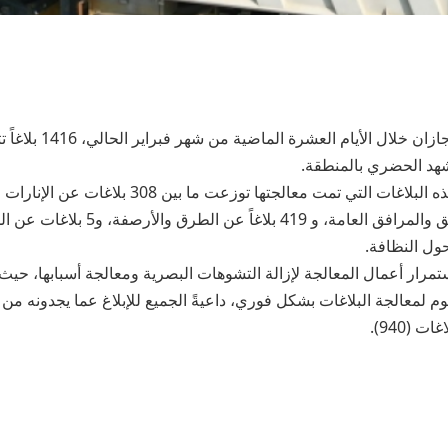
عالجت أمانة منطقة جازان خلال 
هد الحضري بالمنطقة.
وأوضحت الأمانة أن هذه البلاغات التي تمت معالجتها توزع
و 292 بلاغاً عن الحدائق والمرافق العامة، و 419 
تمرار أعمال المعالجة لإزالة التشوهات البصرية ومعالجة أسبابها، حيث
ليوم لمعالجة البلاغات بشكل فوري، داعيةً الجميع للإبلاغ عما يجدونه 
 (940).