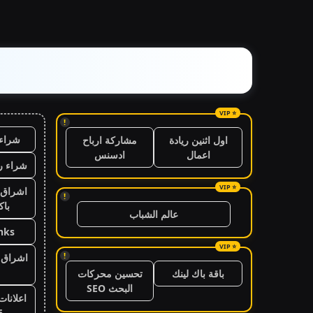
!
شراء 
اول اثنين ريادة
مشاركة ارباح
اعمال
ادسنس
شراء ر
اشراق 
!
باك
عالم الشباب
nks
!
اشراق ا
باقة باك لينك
تحسين محركات
البحث SEO
اعلانات
6