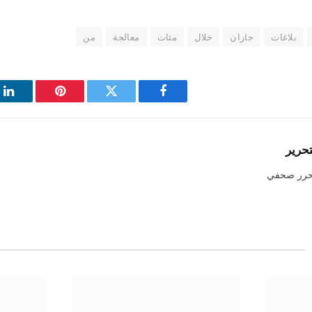
بلاغات
جازان
خلال
مئات
معالجة
من
فيسبوك
تويتر
بينتيريست
لي
تحرير
حرر صحفي