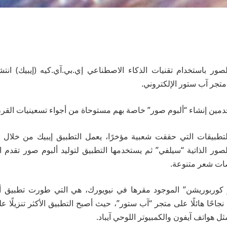
ر باستخدام تقنيات الذكاء الاصطناعي إي.بي.آي.كيه (إيبيك) انتشارً
 متجر آب ستور الإلكتروني.
دمين إنشاء “ألبوم صور” خاصة بهم مستوحاة من أجواء تسعينيات القر
لتطبيقات التي حققت شعبية مؤخرًا، يعمل التطبيق إيبيك من خلال 
ور الذاتية “سيلفي” ثم يستخدمها التطبيق لتوليد ألبوم صور تقدم
ات شعر متنوعة.
كوربوريشن” الموجود مقرها في نيويورك، هي التي طورت تطبيق أيبي
جاحًا هائلًا على متجر “آب ستور”، حيث أصبح التطبيق الأكثر تنزيلًا 
ثل هواتف آيفون والكمبيوتر اللوحي آيباد.