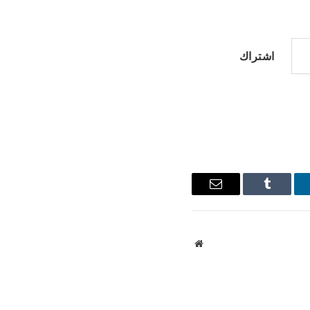
اشتراك
نكدإن
Tumblr
البريد
الإلكتروني
موقع
الويب