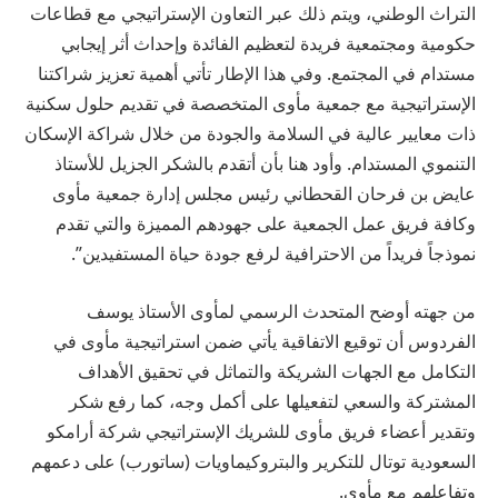
التراث الوطني، ويتم ذلك عبر التعاون الإستراتيجي مع قطاعات
حكومية ومجتمعية فريدة لتعظيم الفائدة وإحداث أثر إيجابي
مستدام في المجتمع. وفي هذا الإطار تأتي أهمية تعزيز شراكتنا
الإستراتيجية مع جمعية مأوى المتخصصة في تقديم حلول سكنية
ذات معايير عالية في السلامة والجودة من خلال شراكة الإسكان
التنموي المستدام. وأود هنا بأن أتقدم بالشكر الجزيل للأستاذ
عايض بن فرحان القحطاني رئيس مجلس إدارة جمعية مأوى
وكافة فريق عمل الجمعية على جهودهم المميزة والتي تقدم
نموذجاً فريداً من الاحترافية لرفع جودة حياة المستفيدين”.
من جهته أوضح المتحدث الرسمي لمأوى الأستاذ يوسف
الفردوس أن توقيع الاتفاقية يأتي ضمن استراتيجية مأوى في
التكامل مع الجهات الشريكة والتماثل في تحقيق الأهداف
المشتركة والسعي لتفعيلها على أكمل وجه، كما رفع شكر
وتقدير أعضاء فريق مأوى للشريك الإستراتيجي شركة أرامكو
السعودية توتال للتكرير والبتروكيماويات (ساتورب) على دعمهم
وتفاعلهم مع مأوى.