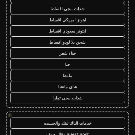
شدات ببجي اقساط
ايتونز امريكي اقساط
ايتونز سعودي اقساط
شحن يلا لودو اقساط
حناء شعر
حنا
ماتشا
شاي ماتشا
شدات ببجي تمارا
!
خدمات الباك لينك والجيست
guest post مقال ضيف