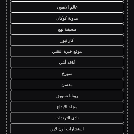
عالم الايفون
مدونة كوكان
صحيفة نهج
كار نيوز
موقع خبرة التقني
أناقة أنثى
متورخ
مدسن
روتانا تسويق
مجلة الابداع
نادي الترددات
استشارات اون لاين