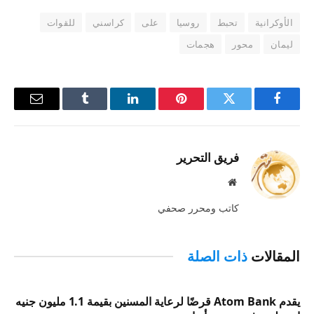
الأوكرانية
تحبط
روسيا
على
كراسني
للقوات
ليمان
محور
هجمات
فيسبوك
تويتر
بينتيريست
لينكدإن
Tumblr
البريد
الإلكترو
فريق التحرير
موقع
الويب
كاتب ومحرر صحفي
المقالات
ذات الصلة
يقدم Atom Bank قرضًا لرعاية المسنين بقيمة 1.1 مليون جنيه