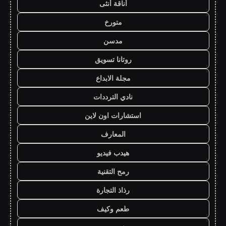
أناقة أنثى
متورخ
مدسن
روتانا تسويق
مجلة الابداع
نادي الترددات
استشارات اون لاين
المعارف
هيدب فيديو
رمح التقنية
رذاذ التجارة
طعم وكيف