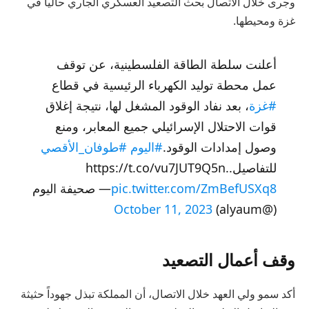
وجرى خلال الاتصال بحث التصعيد العسكري الجاري حاليا في
غزة ومحيطها.
أعلنت سلطة الطاقة الفلسطينية، عن توقف
عمل محطة توليد الكهرباء الرئيسية في قطاع
#غزة
، بعد نفاد الوقود المشغل لها، نتيجة إغلاق
قوات الاحتلال الإسرائيلي جميع المعابر، ومنع
وصول إمدادات الوقود.
#اليوم
#طوفان_الأقصي
للتفاصيل..https://t.co/vu7JUT9Q5n
pic.twitter.com/ZmBefUSXq8
— صحيفة اليوم
October 11, 2023
(@alyaum)
وقف أعمال التصعيد
أكد سمو ولي العهد خلال الاتصال، أن المملكة تبذل جهوداً حثيثة