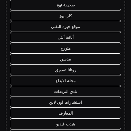
صحيفة نهج
كار نيوز
موقع خبرة التقني
أناقة أنثى
متورخ
مدسن
روتانا تسويق
مجلة الابداع
نادي الترددات
استشارات اون لاين
المعارف
هيدب فيديو