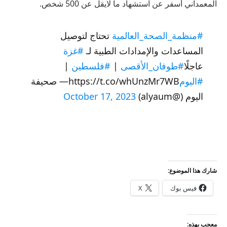
المعمداني أسفر عن استشهاد ما لايقل عن 500 شخص.
#منظمة_الصحة_العالمية
تحتاج لتوصيل
المساعدات والإمدادات الطبية لـ
#غزة
عاجلًا
#طوفان_الأقصى
|
#فلسطين
|
#اليوم
https://t.co/whUnzMr7WB— صحيفة
اليوم (@alyaum)
October 17, 2023
شارك هذا الموضوع:
فيس بوك
X
معجب بهذه: