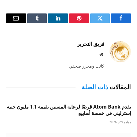
فيسبوك
تويتر
بينتيريست
لينكدإن
Tumblr
البريد
الإلكترو
فريق التحرير
موقع
الويب
كاتب ومحرر صحفي
المقالات
ذات الصلة
يقدم Atom Bank قرضًا لرعاية المسنين بقيمة 1.1 مليون جنيه
إسترليني في خمسة أسابيع
يوليو 29, 2026