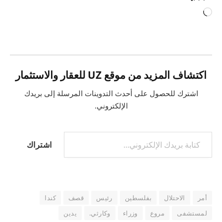
جاري
التحميل…
اكتشاف المزيد من موقع UZ للعقار والاستثمار
اشترك للحصول على أحدث التدوينات المرسلة إلى بريدك
الإلكتروني.
كتابة بريدك الإلكتروني...
اشتراك
أمر
الاحتلال
بفلسطين
رئيس
قصف
كندا
لمستشفى
مروع
وزراء
وكارثي.
يدين