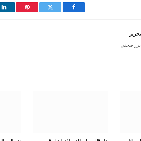
فيسبوك
تويتر
بينتيريست
لي
تحرير
حرر صحفي