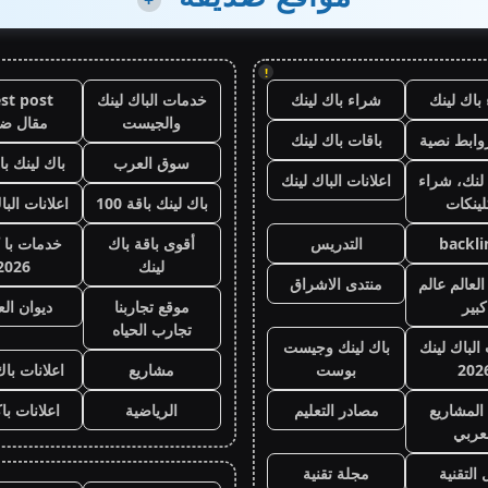
!
باك لينك
شراء باك لينك
خدمات الباك لينك
st post
والجيست
مقال ض
وابط نصية
باقات باك لينك
سوق العرب
باك لينك باقة
لنك، شراء
اعلانات الباك لينك
لينكات
باك لينك باقة 100
اعلانات البا
backli
التدريس
أقوى باقة باك
خدمات با 
لينك
2026
لعالم عالم
منتدى الاشراق
كبير
موقع تجاربنا
ديوان ال
تجارب الحياه
 الباك لينك
باك لينك وجيست
202
بوست
مشاريع
اعلانات باك
المشاريع
مصادر التعليم
الرياضية
اعلانات با
عربي
 التقنية
مجلة تقنية