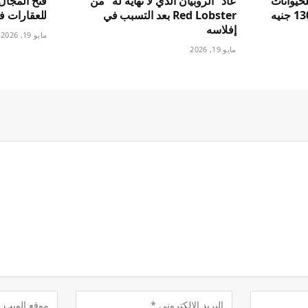
حيوانات
عاد “الروبيان الذي لا نهاية له” من
فتح المجال 
الأليفة أقساطًا تصل إلى 1300 جنيه
Red Lobster بعد التسبب في
للعقارات ف
إفلاسه
مايو 19, 2026
مايو 19, 2026