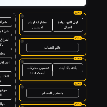
!
شراء 
اول اثنين ريادة
مشاركة ارباح
اعمال
ادسنس
شراء ر
اشراق 
!
باك
عالم الشباب
nks
!
اشراق ا
باقة باك لينك
تحسين محركات
البحث SEO
اعلانات
6
!
موقع 
ماسنجر المسلم
ال
خيال