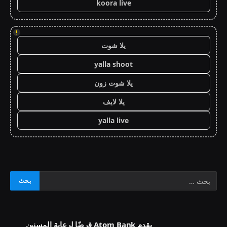
koora live
!
يلا شوت
yalla shoot
يلا شوت زون
يلا لايف
yalla live
يقدم Atom Bank قرضًا لرعاية المسنين