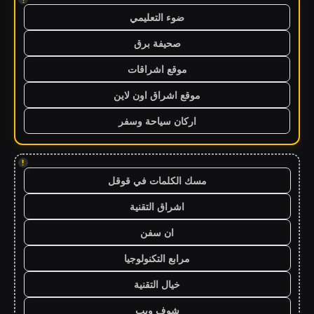
ضوء التعليمي
صحيفة برق
موقع اشراقات
موقع اشراق اون لاين
اركان سياحة وسفر
!
مسك الكلمات في قوقل
اشراق التقنية
ان سفن
مرابع التكنولوجيا
خيال التقنية
شوف ويب