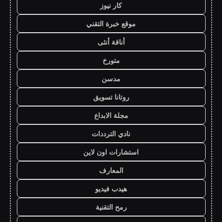
كار نيوز
موقع خبرة التقني
أناقة أنثى
متورخ
مدسن
روتانا تسويق
مجلة الابداع
نادي الترددات
استشارات اون لاين
المعارف
هيدب فيديو
رمح التقنية