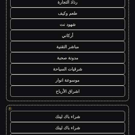
رذاذ التجارة
طعم وكيف
شهود نت
أركاني
مباشر التقنية
مدونة صحبة
شرقيات السياحة
موسوعة انوار
اشراق الأرباح
!
شراء باك لينك
شراء باك لينك