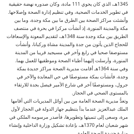
1345هـ، الذي كان يحوي 111 مادة، وكان صدوره نهضة حقيقية
في تطوير الخدمات الصحية، وفي تنظيم إدارة الصحة وإصلاحها.
وأنشئت مراكز الصحة بين الطرق ما بين مكة وجدة، وما بين
مكة والمدينة المنورة، إذ أنشأت مركزا في بحرة في منتصف
الطريق بين مكة وجدة سنة 1348هـ، لتقديم المعونة والإسعافات
للحجاج الذين يأتون من جدة والمدينة مشاة وركبانا، وأنشأت
مستوصفا صحيا في رابغ وآخر في مسيجيد قريبا من المدينة
المنورة، وأرسلت إليهما أطباء الصحة وموظفيها للعمل بهما.
وفي سنة 1364هـ أقامت مديرية الصحة مراكز جديدة بمكة
وجدة، فأنشأت بمكة مستوصفًا في حي المعابدة والآخر في
جرول، ومستوصفًا آخر في شارع الأمير فيصل بجدة للارتقاء
بالمستوى الصحي في الحجاز.
وتعدُّ مديرية الصحة العامة من بين أوائل المديريات التي أقامها
الملك عبدالعزيز عندما بدأ بتنظيم جهاز الدولة في الحجاز لأول
مرة، وسعى إلى تنميتها وتطويرها، فأصدر مرسومه الملكي في
شهر شعبان لعام 1370هـ، بإعادة تشكيل وزارة الداخلية وإنشاء
وزارة جديدة للصحة العامة.