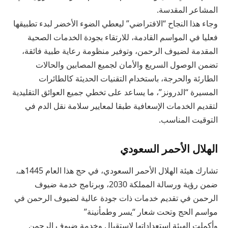
المشاعر المقدسة.
وجاء هذا النجاح “الافتراضي” ليعطي الضوء الأخضر لبدء تطبيقها
فعليا في المواسم القادمة، للارتقاء بجودة الخدمات الصحية
المقدمة لضيوف الرحمن، وتوفير منظومة رعاية طبية فائقة،
تضمن الوصول السريع والأمان لجميع المصابين والحالات
الطارئة والحرجة، باستخدام التقنيات الحديثة كالطائرات
المسيرة “الدرونز”، ما يساعد على تخطي جميع العوائق التقليدية
لتقديم الخدمات الإسعافية طبقا لمعايير سلامة نقل الدم في
التوقيت المناسب.
الهلال الأحمر السعودي
تشارك هيئة الهلال الأحمر السعودي، في حج هذا العام 1445هـ،
ضمن رؤية ورسالة المملكة 2030، وبرنامج خدمة ضيوف
الرحمن في تقديم خدمات ذات جودة عالية لضيوف الرحمن في
مواسم الحج وتحت شعار “يسر وطمأنينة”
وأكملت الهيئة استعداداتها لاستقبال وخدمة ضيوف الرحمن