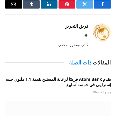
فيسبوك
تويتر
بينتيريست
لينكدإن
Tumblr
البريد
الإلكترو
فريق التحرير
موقع
الويب
كاتب ومحرر صحفي
المقالات
ذات الصلة
يقدم Atom Bank قرضًا لرعاية المسنين بقيمة 1.1 مليون جنيه
إسترليني في خمسة أسابيع
يوليو 29, 2026