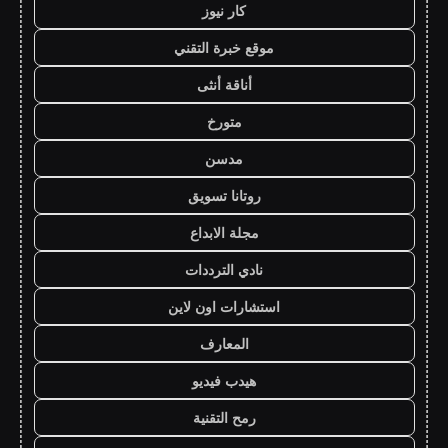
كار نيوز
موقع خبرة التقني
أناقة أنثى
متورخ
مدسن
روتانا تسويق
مجلة الابداع
نادي الترددات
استشارات اون لاين
المعارف
هيدب فيديو
رمح التقنية