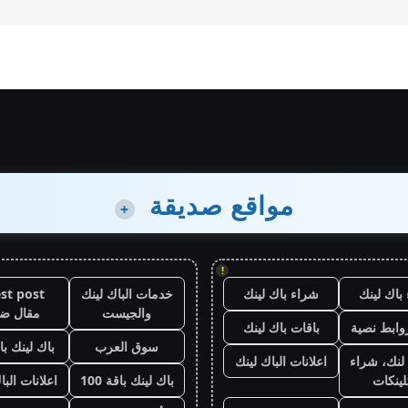
مواقع صديقة
+
!
باك لينك
شراء باك لينك
خدمات الباك لينك
st post
والجيست
مقال ض
وابط نصية
باقات باك لينك
سوق العرب
باك لينك باقة
لنك، شراء
اعلانات الباك لينك
لينكات
باك لينك باقة 100
اعلانات البا