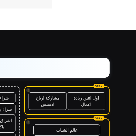
!
شراء 
اول اثنين ريادة
مشاركة ارباح
اعمال
ادسنس
شراء ر
اشراق 
!
باك
عالم الشباب