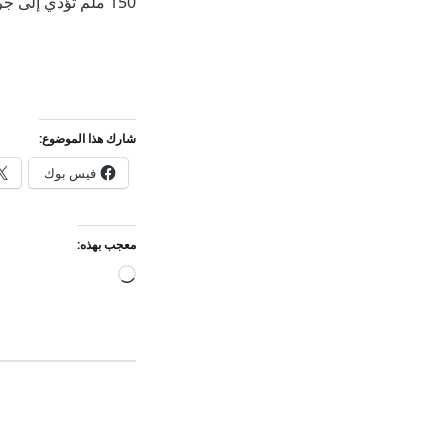
150 ملم تؤدي إلى جريان الأودية والشعاب وهبوب رياح نشطة، حسبما نقلت وكالة الأنباء العمانية.
شارك هذا الموضوع:
فيس بوك
معجب بهذه:
جاري
التحميل…