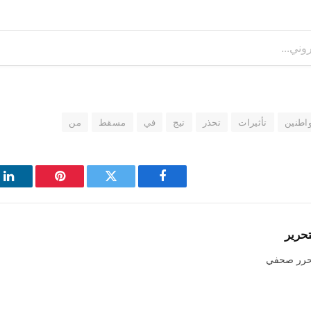
اطنين
تأثيرات
تحذر
تيج
في
مسقط
من
فيسبوك
تويتر
بينتيريست
لي
تحرير
حرر صحفي