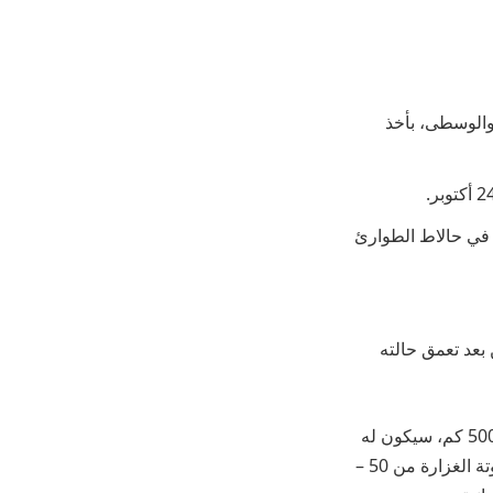
والوسطى، بأخذ
 في حالاط الطوارئ
 بعد تعمق حالته
وبيّن أن الإعصار الذي يتمركز جنوب غرب بحر العرب ويبعد عن سواحل سلطنة عمان قرابة 500 كم، سيكون له
تأثير ملموس بمحافظتي، ظفار والوسطى، من ليلة اليوم الأحد 22 أكتوبر بهطول أمطار متفاوتة الغزارة من 50 –