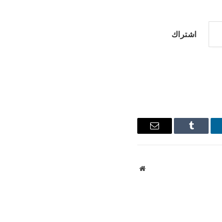
اشتراك
نكدإن
Tumblr
البريد
الإلكتروني
موقع
الويب