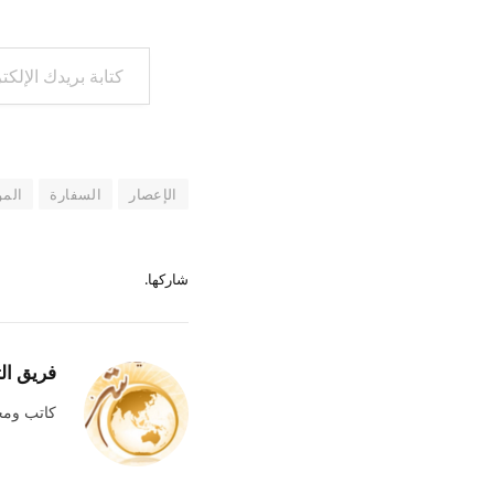
كتابة بريدك الإلكتروني...
الإعصار
السفارة
المو
شاركها.
فريق ال
كاتب وم