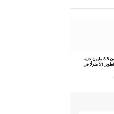
تقدم باراجون 8.8 مليون جنيه
إسترليني لتطوير 51 منزلًا في