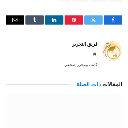
فيسبوك
تويتر
بينتيريست
لينكدإن
Tumblr
البريد
الإلكترو
فريق التحرير
موقع
الويب
كاتب ومحرر صحفي
المقالات
ذات الصلة