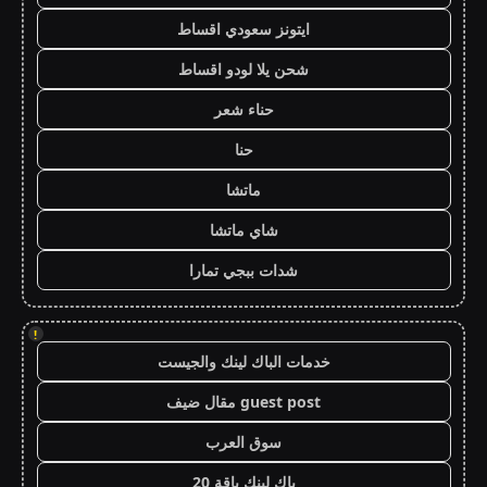
ايتونز سعودي اقساط
شحن يلا لودو اقساط
حناء شعر
حنا
ماتشا
شاي ماتشا
شدات ببجي تمارا
!
خدمات الباك لينك والجيست
guest post مقال ضيف
سوق العرب
باك لينك باقة 20