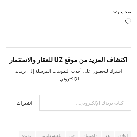
معجب بهذه:
جاري
التحميل…
اكتشاف المزيد من موقع UZ للعقار والاستثمار
اشترك للحصول على أحدث التدوينات المرسلة إلى بريدك
الإلكتروني.
كتابة بريدك الإلكتروني...
اشتراك
إغلاق
بعد
داغستان
في
للفلسطينيين
مؤيدة