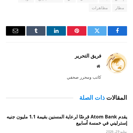
مطار
مظاهرات
فيسبوك
تويتر
بينتيريست
لينكدإن
Tumblr
البريد
الإلكترو
فريق التحرير
موقع
الويب
كاتب ومحرر صحفي
المقالات
ذات الصلة
يقدم Atom Bank قرضًا لرعاية المسنين بقيمة 1.1 مليون جنيه
إسترليني في خمسة أسابيع
يوليو 29, 2026