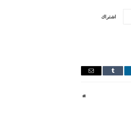
اشتراك
نكدإن
Tumblr
البريد
الإلكتروني
موقع
الويب