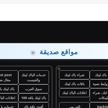
مواقع صديقة
+
!
باك لينك
شراء باك لينك
خدمات الباك لينك
st post
والجيست
مقال ض
وابط نصية
باقات باك لينك
سوق العرب
باك لينك باقة
لنك، شراء
اعلانات الباك لينك
لينكات
باك لينك باقة 100
اعلانات البا
backli
التدريس
أقوى باقة باك
خدمات با 