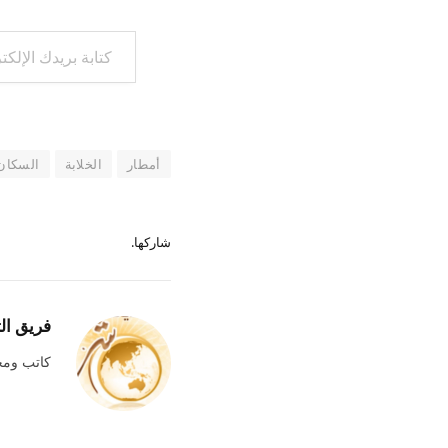
كتابة بريدك الإلكتروني...
أمطار
الخلابة
السكان
شاركها.
فريق ال
كاتب وم