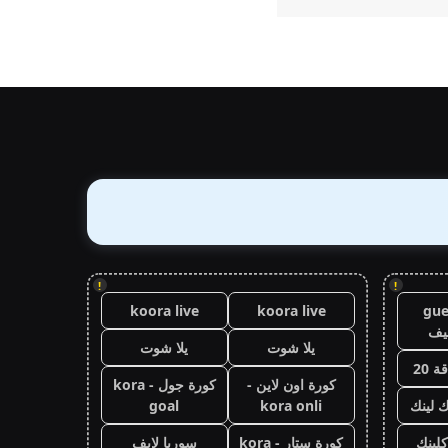
!
!
koora live
koora live
gue
يف
يلا شوت
يلا شوت
 20
كورة اون لاين -
كورة جول - kora
ك لينك
kora onli
goal
كلينك
كورة ستار - kora
سوريا لايف