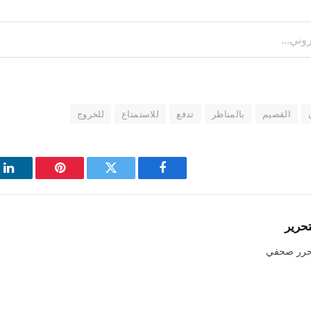
القصيم
بالمناظر
تدفع
للاستمتاع
للخروج
فيسبوك
تويتر
بينتيريست
لي
تحرير
حرر صحفي