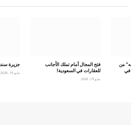
له” من
فتح المجال أمام تملك الأجانب
جزيرة سندالة
بب في
للعقارات في السعودية!
مايو 19, 2026
مايو 19, 2026