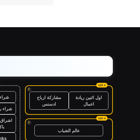
!
شراء 
اول اثنين ريادة
مشاركة ارباح
اعمال
ادسنس
شراء ر
اشراق 
!
باك
عالم الشباب
nks