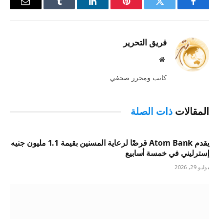
فيسبوك
تويتر
بينتيريست
لينكدإن
Tumblr
البريد
الإلكترو
فريق التحرير
موقع
الويب
كاتب ومحرر صحفي
المقالات
ذات الصلة
يقدم Atom Bank قرضًا لرعاية المسنين بقيمة 1.1 مليون جنيه
إسترليني في خمسة أسابيع
يوليو 29, 2026