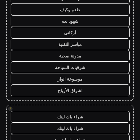
طعم وكيف
شهود نت
أركاني
مباشر التقنية
مدونة صحبة
شرقيات السياحة
موسوعة انوار
اشراق الأرباح
!
شراء باك لينك
شراء باك لينك
شراء روابط نصية