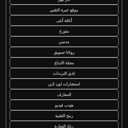
موقع خبرة التقني
أناقة أنثى
متورخ
مدسن
روتانا تسويق
مجلة الابداع
نادي الترددات
استشارات اون لاين
المعارف
هيدب فيديو
رمح التقنية
رذاذ التجارة