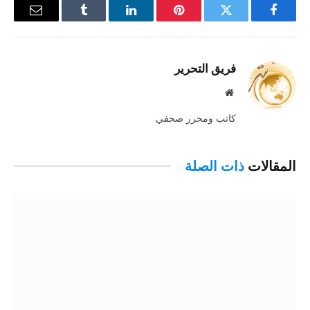
فيسبوك
تويتر
بينتيريست
لينكدإن
Tumblr
البريد
الإلكترو
فريق التحرير
موقع
الويب
كاتب ومحرر صحفي
المقالات
ذات الصلة