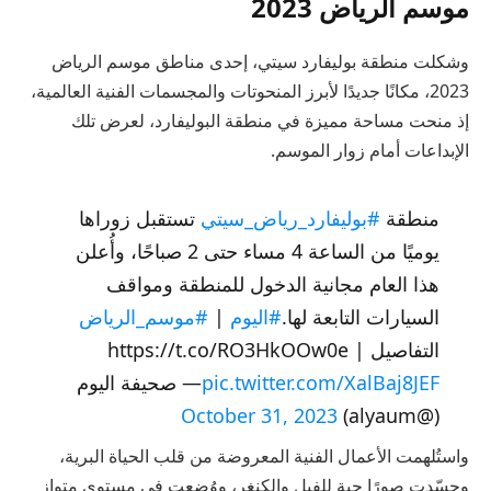
موسم الرياض 2023
وشكلت منطقة بوليفارد سيتي، إحدى مناطق موسم الرياض
2023، مكانًا جديدًا لأبرز المنحوتات والمجسمات الفنية العالمية،
إذ منحت مساحة مميزة في منطقة البوليفارد، لعرض تلك
الإبداعات أمام زوار الموسم.
منطقة
#بوليفارد_رياض_سيتي
تستقبل زوراها
يوميًا من الساعة 4 مساء حتى 2 صباحًا، وأُعلن
هذا العام مجانية الدخول للمنطقة ومواقف
السيارات التابعة لها.
#اليوم
|
#موسم_الرياض
التفاصيل | https://t.co/RO3HkOOw0e
pic.twitter.com/XalBaj8JEF
— صحيفة اليوم
October 31, 2023
(@alyaum)
واستُلهمت الأعمال الفنية المعروضة من قلب الحياة البرية،
وجسّدت صورًا حية للفيل والكنغر، ووُضعت في مستوى متوازٍ