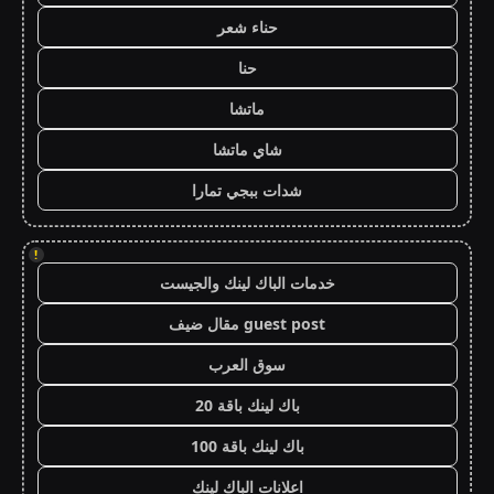
حناء شعر
حنا
ماتشا
شاي ماتشا
شدات ببجي تمارا
!
خدمات الباك لينك والجيست
guest post مقال ضيف
سوق العرب
باك لينك باقة 20
باك لينك باقة 100
اعلانات الباك لينك