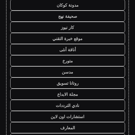
مدونة كوكان
صحيفة نهج
كار نيوز
موقع خبرة التقني
أناقة أنثى
متورخ
مدسن
روتانا تسويق
مجلة الابداع
نادي الترددات
استشارات اون لاين
المعارف