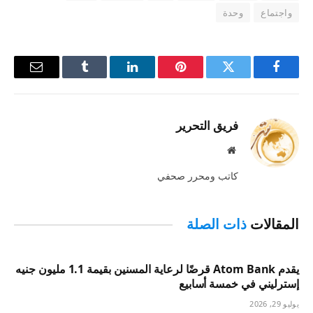
واجتماع
وحدة
فيسبوك
تويتر
بينتيريست
لينكدإن
Tumblr
البريد
الإلكترو
فريق التحرير
موقع
الويب
كاتب ومحرر صحفي
المقالات
ذات الصلة
يقدم Atom Bank قرضًا لرعاية المسنين بقيمة 1.1 مليون جنيه
إسترليني في خمسة أسابيع
يوليو 29, 2026