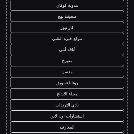
مدونة كوكان
صحيفة نهج
كار نيوز
موقع خبرة التقني
أناقة أنثى
متورخ
مدسن
روتانا تسويق
مجلة الابداع
نادي الترددات
استشارات اون لاين
المعارف