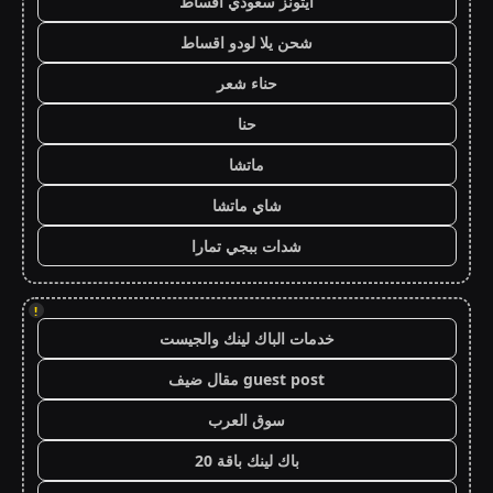
ايتونز سعودي اقساط
شحن يلا لودو اقساط
حناء شعر
حنا
ماتشا
شاي ماتشا
شدات ببجي تمارا
!
خدمات الباك لينك والجيست
guest post مقال ضيف
سوق العرب
باك لينك باقة 20