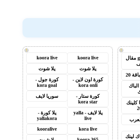
!
!
koora live
koora live
guest post مقال
يلا شوت
يلا شوت
قة 20
كورة اون لاين -
كورة جول -
kora goal
kora onli
الباك
ك
كورة ستار -
سوريا لايف
kora star
 كلينك
2
يلا لايف - yalla
يلا كورة -
yallakora
live
لعرب
kooralive
kora live
اك لينك
koora 365
يلا شوت