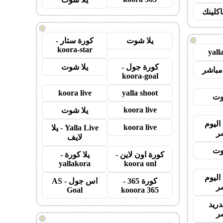
اكلينك
!
يلا شوت
كورة ستار -
!
koora-star
yall
كورة جول -
يلا شوت
مباشر
koora-goal
koora live
yalla shoot
وت
koora live
يلا شوت
اليوم
koora live
Yalla Live - يلا
ر
لايف
وت
كورة اون لاين -
يلا كورة -
yallakora
koora onl
اليوم
كورة 365 -
اس جول - AS
ر
Goal
kooora 365
دريد
ر
!