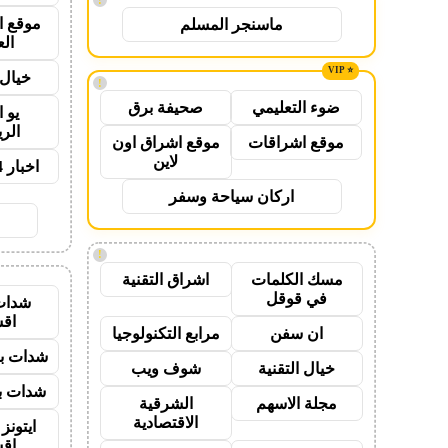
موقع ا
ماسنجر المسلم
ال
خيال 
!
ضوء التعليمي
صحيفة برق
يو 
الر
موقع اشراقات
موقع اشراق اون
لاين
اخبار 24 ساعة
اركان سياحة وسفر
!
مسك الكلمات
اشراق التقنية
في قوقل
شدات
اق
ان سفن
مرابع التكنولوجيا
شدات بب
خيال التقنية
شوف ويب
شدات بب
مجلة الاسهم
الشرقية
الاقتصادية
ايتون
اق