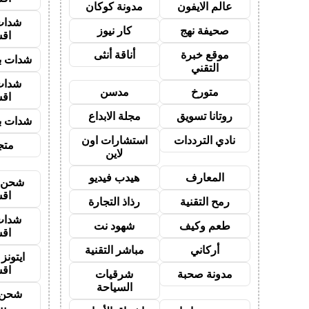
عالم الايفون
مدونة كوكان
شدات
صحيفة نهج
كار نيوز
اق
موقع خبرة
أناقة أنثى
شدات بب
التقني
شدات
متورخ
مدسن
اق
روتانا تسويق
مجلة الابداع
شدات بب
نادي الترددات
استشارات اون
متجر
لاين
المعارف
هيدب فيديو
شحن ي
اق
رمح التقنية
رذاذ التجارة
شدات
طعم وكيف
شهود نت
اق
أركاني
مباشر التقنية
ايتون
اق
مدونة صحبة
شرقيات
السياحة
شحن 
بب