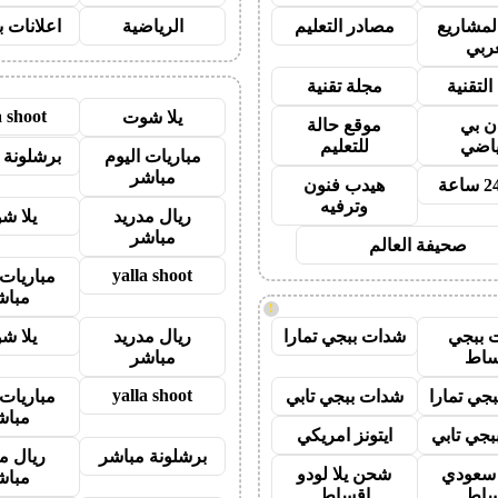
لمشاريع
مصادر التعليم
الرياضية
اعلانات ب
عربي
التقنية
مجلة تقنية
a shoot
يلا شوت
ان بي
موقع حالة
ياضي
للتعليم
مباريات اليوم
برشلونة 
مباشر
هيدب فنون
وترفيه
ريال مدريد
يلا ش
مباشر
صحيفة العالم
yalla shoot
مباريات 
مباش
!
 ببجي
شدات ببجي تمارا
ريال مدريد
يلا ش
ساط
مباشر
yalla shoot
جي تمارا
شدات ببجي تابي
مباريات 
مباش
جي تابي
ايتونز امريكي
برشلونة مباشر
ريال م
ز سعودي
شحن يلا لودو
مباش
ساط
اقساط