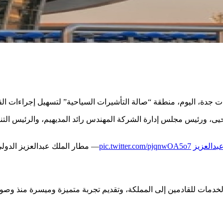
 جدة، اليوم، منطقة “صالة التأشيرات السياحية” لتسهيل إجراءات الق
يى، ورئيس مجلس إدارة الشركة المهندس رائد المديهيم، والرئيس التنفي
بدالعزيز
pic.twitter.com/pjqnwOA5o7
— مطار الملك عبدالعزيز الدولي (@rport
لخدمات للقادمين إلى المملكة، وتقديم تجربة متميزة وميسرة منذ وصو