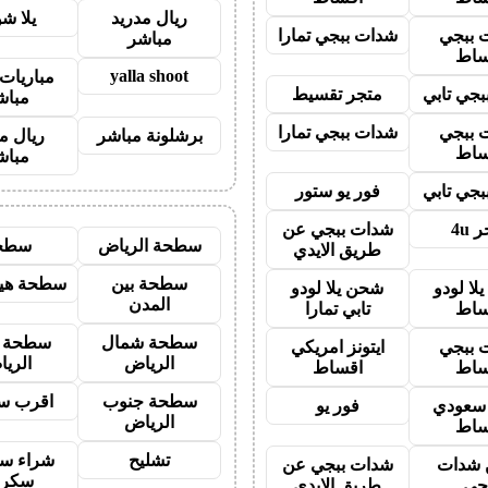
ريال مدريد
يلا ش
 ببجي
شدات ببجي تمارا
مباشر
ساط
yalla shoot
مباريات 
جي تابي
متجر تقسيط
مباش
 ببجي
شدات ببجي تمارا
برشلونة مباشر
ريال م
ساط
مباش
جي تابي
فور يو ستور
 4u
شدات ببجي عن
سطحة الرياض
سطح
طريق الايدي
سطحة بين
سطحة هيد
لا لودو
شحن يلا لودو
المدن
ساط
تابي تمارا
سطحة شمال
سطحة 
 ببجي
ايتونز امريكي
الرياض
الري
ساط
اقساط
سطحة جنوب
اقرب س
ز سعودي
فور يو
الرياض
ساط
تشليح
شراء سي
شدات
شدات ببجي عن
سكرا
جي
طريق الايدي