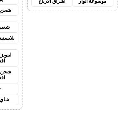
موسوعة انوار
اشراق الأرباح
شحن ي
شعبية
بلايستي
ايتونز
اق
شحن ي
اق
ح
شاي 