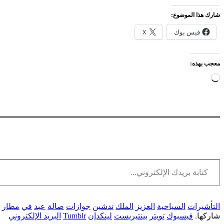
شارك هذا الموضوع:
فيس بوك
X
معجب بهذه:
جاري
التحميل…
كتابة بريدك الإلكتروني...
التأشيرات
السياحية
العزيز
الملك
تدشين
جوازات
صالة
عبد
في
مطار
شاركها.
فيسبوك
تويتر
بينتيريست
لينكدإن
Tumblr
البريد الإلكتروني