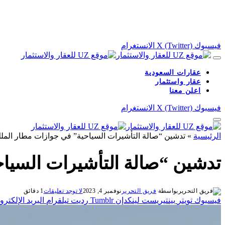
فيسبوك
X (Twitter)
الانستغرام
عقارات السعودية
عقار واستثمار
اعلن معنا
فيسبوك
X (Twitter)
الانستغرام
الرئيسية
»
تدشين “صالة التأشيرات السياحية” في جوازات مطار الملك
تدشين “صالة التأشيرات السياح
بواسطة
فريق التحرير
نوفمبر 4, 2023
لا توجد تعليقات
1 دقائق
فيسبوك
تويتر
بينتيريست
لينكدإن
Tumblr
رديت
تيلقرام
البريد الإلكترو