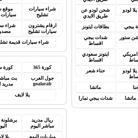
شراء سيارات
موقع ش
لا لودو
شحن لودو عن
تشليح
سيارات 
طريق الايدي
ارقام يشترون
شراء سي
 ببجي
بطاقات ايتونز
سيارات تشليح
مصدو
شن ستور
شدات ببجي
شراء سيارات قديمة تشلي
اقساط
 امريكي
ايتونز سعودي
ساط
اقساط
كورة 365
كورة س
لا لودو
حناء شعر
ساط
جول العرب
بث مباشر
goalarab
مدريد ا
نا
ماتشا
يلا لايف
ماتشا
شدات ببجي تمارا
ريال مدريد
برشلونة 
مباشر اليوم
اليو
مباريات اليوم
يلا لا