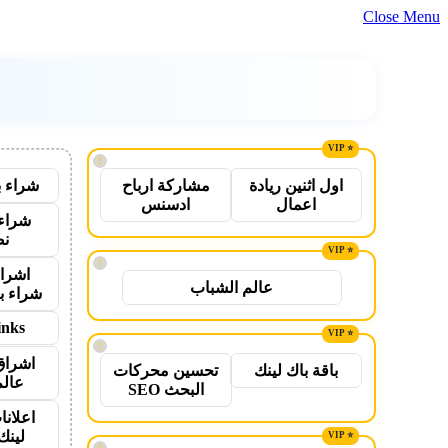
Close Menu
!
شراء ب
اول اثنين ريادة
مشاركة ارباح
اعمال
ادسنس
شراء 
نص
!
اشراق
عالم الشباب
شراء ب
inks
!
اشراق
باقة باك لينك
تحسين محركات
عالم
البحث SEO
اعلانا
لينك 26
!