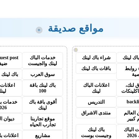
مواقع صديقة
+
!
اك لينك
شراء باك لينك
خدمات الباك
لينك والجيست
ضيف
روابط
باقات باك لينك
ية
سوق العرب
باك لينك با
 لنك،
اعلانات الباك
باك لينك باقة
اعلانات 
100
اكلينكات
لينك
لين
backl
التدريس
أقوى باقة باك
خدمات با
026
لينك
 العالم
منتدى الاشراق
 كبير
موقع تجاربنا
ديوان ا
تجارب الحياه
ت الباك
باك لينك
20
وجيست بوست
مشاريع
اعلانات ب