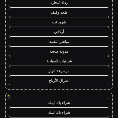
رذاذ التجارة
طعم وكيف
شهود نت
أركاني
مباشر التقنية
مدونة صحبة
شرقيات السياحة
موسوعة انوار
اشراق الأرباح
!
شراء باك لينك
شراء باك لينك