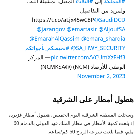
#المملكة
إلى
#الثلاثاء
المقبل، بمشيئة الله..
ولمزيد من التفاصيل
https://t.co/aLjx45wC8P
@SaudiDCD
@jazangov
@emartasir
@AljoufSA
@EmarahAlQassim
@emara_sharqia
@SA_HWY_SECURITY
#نحيطكم_بأجوائكم
pic.twitter.com/VCUmXzFHf3
— المركز
الوطني للأرصاد (NCM) (@NCMKSA)
November 2, 2023
هطول أمطار على الشرقية
وسجلت المنطقة الشرقية اليوم الخميس، هطول أمطار غزيرة،
إذ بلغت كمية الأمطار في مطار الملك فهد الدولي بالدمام 60
ملم، فيما بلغت سرعة الرياح 60 كم/ساعة.