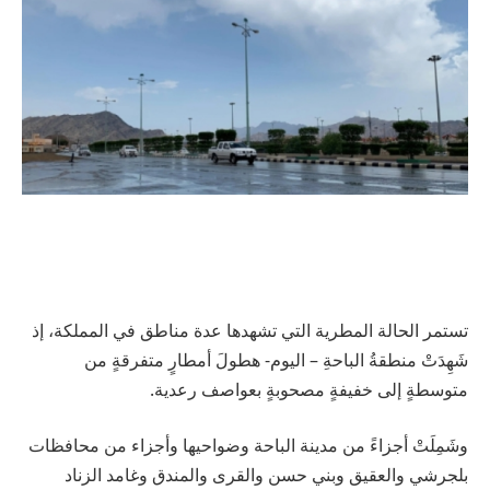
تستمر الحالة المطرية التي تشهدها عدة مناطق في المملكة، إذ
شَهِدَتْ منطقةُ الباحةِ – اليوم- هطولَ أمطارٍ متفرقةٍ من
متوسطةٍ إلى خفيفةٍ مصحوبةٍ بعواصف رعدية.
وشَمِلَتْ أجزاءً من مدينة الباحة وضواحيها وأجزاء من محافظات
بلجرشي والعقيق وبني حسن والقرى والمندق وغامد الزناد