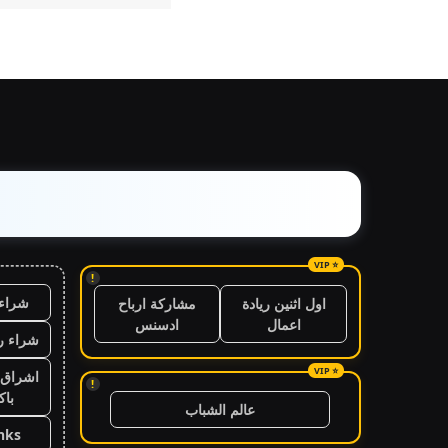
!
شراء 
اول اثنين ريادة
مشاركة ارباح
اعمال
ادسنس
شراء ر
اشراق 
!
باك
عالم الشباب
nks