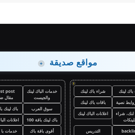
مواقع صديقة
+
!
باك لينك
شراء باك لينك
خدمات الباك لينك
st post
والجيست
مقال ض
وابط نصية
باقات باك لينك
سوق العرب
باك لينك باقة
لنك، شراء
اعلانات الباك لينك
لينكات
باك لينك باقة 100
اعلانات البا
backli
التدريس
أقوى باقة باك
خدمات با 