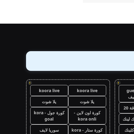
!
!
koora live
koora live
gue
يف
يلا شوت
يلا شوت
 20
كورة اون لاين -
كورة جول - kora
ك لينك
kora onli
goal
كلينك
كورة ستار - kora
سوريا لايف