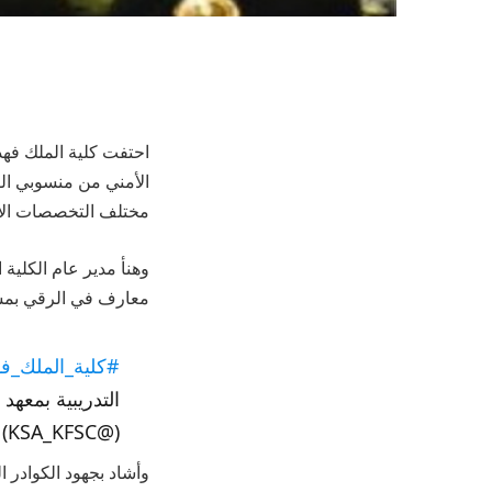
الأمني من منسوبي الق
مختلف التخصصات الإداري
وهنأ مدير عام الكلية 
معارف في الرقي بمس
#كلية_الملك_فهد
التدريبية بمعهد 
(@KSA_KFSC)
وأشاد بجهود الكوادر ا