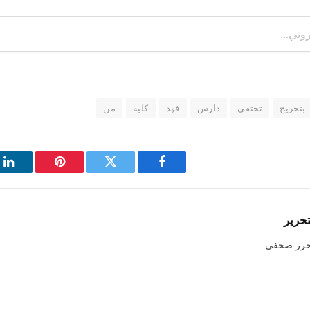
بتخريج
تحتفي
دارس
فهد
كلية
من
فيسبوك
تويتر
بينتيريست
لي
تحرير
حرر صحفي