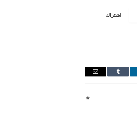
اشتراك
نكدإن
Tumblr
البريد
الإلكتروني
موقع
الويب