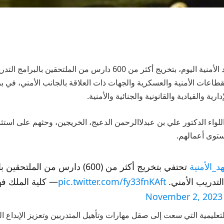
احتفت كلية الملك فهد الأمنية اليوم، بتخريج أكثر من 600 دارس من الملتحق
طاعات الأمنية والعسكرية والجهات ذات العلاقة بالجانب الأمني، في ب
ة والقيادية والقانونية والجنائية والأمنية.
اللواء الدكتور علي بن عبدلاالرحمن الدعيج، الخريجين، وحثهم على استث
توى أعمالهم.
_الأمنية
تحتفي بتخريج أكثر من (600) دارس من الملتحق
التدريب الأمني.
pic.twitter.com/fy33fnKAft
— كلية الملك فهد
November 2, 2023
لتعليمية التي سعت إلى صقل مهارات وتأهيل المتدربين وتعزيز الإبداع ال