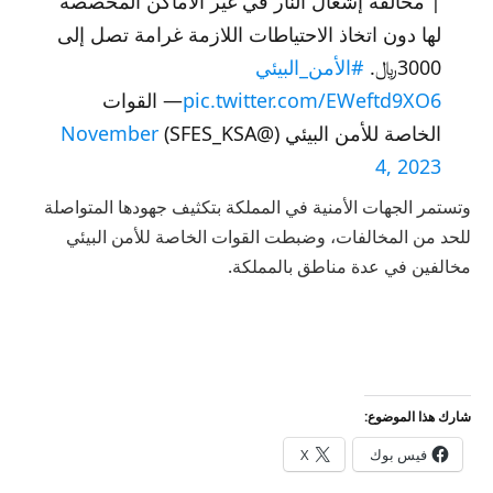
| مخالفة إشعال النار في غير الأماكن المخصصة
لها دون اتخاذ الاحتياطات اللازمة غرامة تصل إلى
3000﷼.
#الأمن_البيئي
pic.twitter.com/EWeftd9XO6
— القوات
الخاصة للأمن البيئي (@SFES_KSA)
November
4, 2023
وتستمر الجهات الأمنية في المملكة بتكثيف جهودها المتواصلة
للحد من المخالفات، وضبطت القوات الخاصة للأمن البيئي
مخالفين في عدة مناطق بالمملكة.
شارك هذا الموضوع:
فيس بوك
X