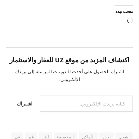
معجب بهذه:
جاري
التحميل…
اكتشاف المزيد من موقع UZ للعقار والاستثمار
اشترك للحصول على أحدث التدوينات المرسلة إلى بريدك
الإلكتروني.
كتابة بريدك الإلكتروني...
اشتراك
إشعال
احذر
الأماكن
المخصصة
النار
غير
في