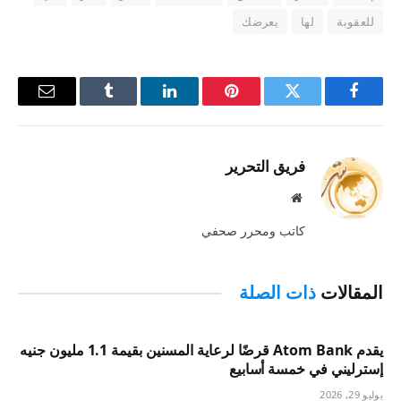
للعقوبة
لها
يعرضك
فيسبوك
تويتر
بينتيريست
لينكدإن
Tumblr
البريد
الإلكترو
فريق التحرير
موقع
الويب
كاتب ومحرر صحفي
المقالات
ذات الصلة
يقدم Atom Bank قرضًا لرعاية المسنين بقيمة 1.1 مليون جنيه
إسترليني في خمسة أسابيع
يوليو 29, 2026