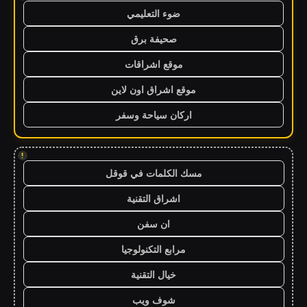
ضوء التعليمي
صحيفة برق
موقع اشراقات
موقع اشراق اون لاين
اركان سياحة وسفر
!
مسك الكلمات في قوقل
اشراق التقنية
ان سفن
مرابع التكنولوجيا
خيال التقنية
شوف ويب