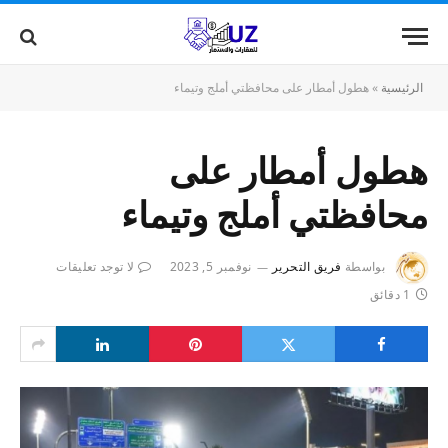
الرئيسية
»
هطول أمطار على محافظتي أملج وتيماء
هطول أمطار على
محافظتي أملج وتيماء
بواسطة
فريق التحرير
نوفمبر 5, 2023
لا توجد تعليقات
1 دقائق