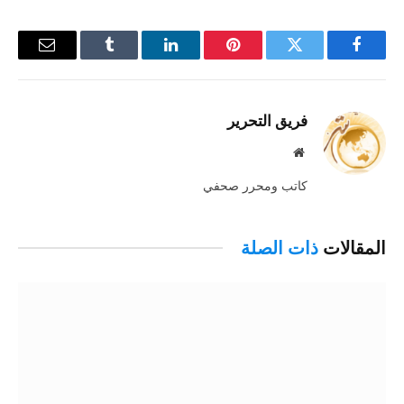
فيسبوك
تويتر
بينتيريست
لينكدإن
Tumblr
البريد
الإلكترو
فريق التحرير
موقع
الويب
كاتب ومحرر صحفي
المقالات
ذات الصلة