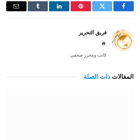
فيسبوك
تويتر
بينتيريست
لينكدإن
Tumblr
البريد
الإلكترو
فريق التحرير
موقع
الويب
كاتب ومحرر صحفي
المقالات
ذات الصلة