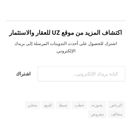
التحميل…
اكتشاف المزيد من موقع UZ للعقار والاستثمار
اشترك للحصول على أحدث التدوينات المرسلة إلى بريدك
الإلكتروني.
كتابة بريدك الإلكتروني...
اشتراك
الرياض
بحوزته
حطب
ضبط
للبيع
محلي
مخالف
معروض