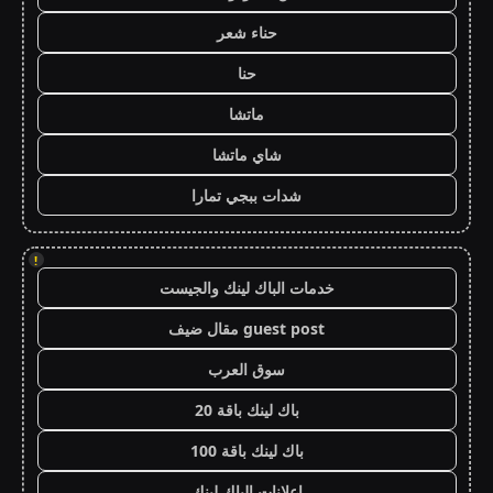
حناء شعر
حنا
ماتشا
شاي ماتشا
شدات ببجي تمارا
!
خدمات الباك لينك والجيست
guest post مقال ضيف
سوق العرب
باك لينك باقة 20
باك لينك باقة 100
اعلانات الباك لينك