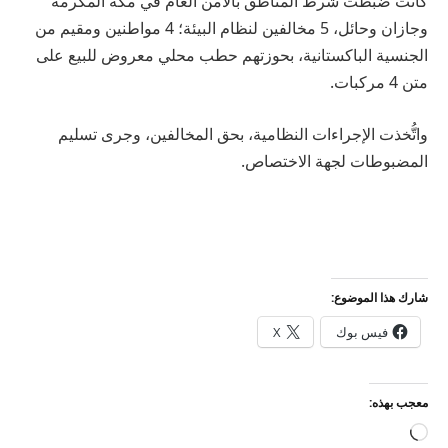
كانت ضبطت شرط المناطق بالأمن العام في مكة المكرمة
وجازان وحائل، 5 مخالفين لنظام البيئة؛ 4 مواطنين ومقيم من
الجنسية الباكستانية، بحوزتهم حطب محلي معروض للبيع على
متن 4 مركبات.
واتُّخذت الإجراءات النظامية، بحق المخالفين، وجرى تسليم
المضبوطات لجهة الاختصاص.
شارك هذا الموضوع:
فيس بوك
X
معجب بهذه:
جاري