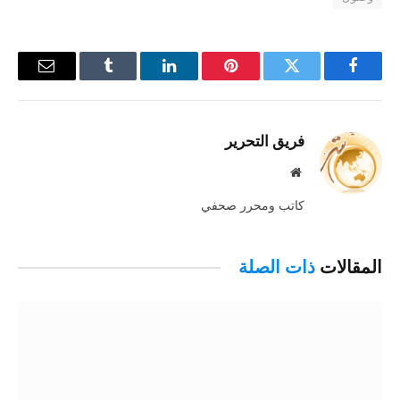
فيسبوك
تويتر
بينتيريست
لينكدإن
Tumblr
البريد
الإلكترو
فريق التحرير
موقع
الويب
كاتب ومحرر صحفي
المقالات
ذات الصلة