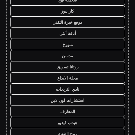
كار نيوز
موقع خبرة التقني
أناقة أنثى
متورخ
مدسن
روتانا تسويق
مجلة الابداع
نادي الترددات
استشارات اون لاين
المعارف
هيدب فيديو
رمح التقنية