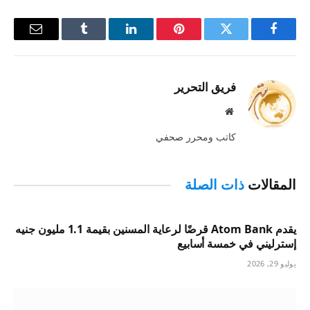
فيسبوك
تويتر
بينتيريست
لينكدإن
Tumblr
البريد
الإلكترو
فريق التحرير
موقع
الويب
كاتب ومحرر صحفي
المقالات
ذات الصلة
يقدم Atom Bank قرضًا لرعاية المسنين بقيمة 1.1 مليون جنيه
إسترليني في خمسة أسابيع
يوليو 29, 2026