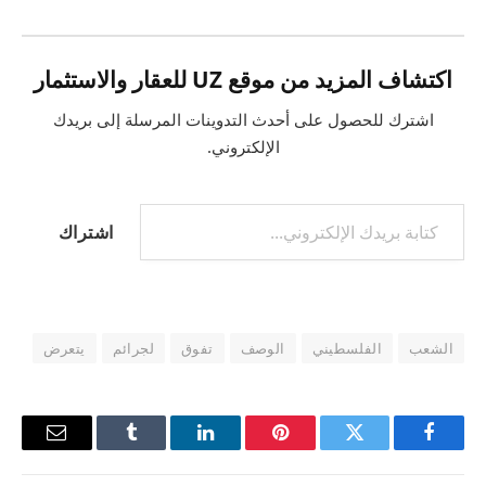
اكتشاف المزيد من موقع UZ للعقار والاستثمار
اشترك للحصول على أحدث التدوينات المرسلة إلى بريدك
الإلكتروني.
كتابة بريدك الإلكتروني...
اشتراك
الشعب
الفلسطيني
الوصف
تفوق
لجرائم
يتعرض
فيسبوك
تويتر
بينتيريست
لينكدإن
Tumblr
البريد
الإلكترو