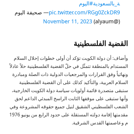
ة_بالسعودية
#اليوم
pic.twitter.com/RGg0ZckDR9
— صحيفة اليوم
November 11, 2023
(@alyaum)
القضية الفلسطينية
وأضاف: أن دولة الكويت تؤكد أن أولى خطوات إحلال السلام
المستدام بالمنطقة تتمثّل في حلّ القضية الفلسطينية حلاً عادلاً
ونهائياً وفق القرارات والمرجعيات الدولية ذات الصلة ومبادرة
السلام العربية، والتأكيد كذلك على أن القضية الفلسطينية
ستبقى متصدرة قائمة أولويات سياسة دولة الكويت الخارجية،
وأنها ستبقى على موقفها الثابت الراسخ المبدئي الداعم لحق
الشعب الفلسطيني الشقيق لنيل جميع حقوقه المشروعة وفي
مقدمتها إقامة دولته المستقلة على حدود الرابع من يونيو 1976
م وعاصمتها القدس الشرقية.