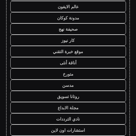
عالم الايفون
مدونة كوكان
صحيفة نهج
كار نيوز
موقع خبرة التقني
أناقة أنثى
متورخ
مدسن
روتانا تسويق
مجلة الابداع
نادي الترددات
استشارات اون لاين