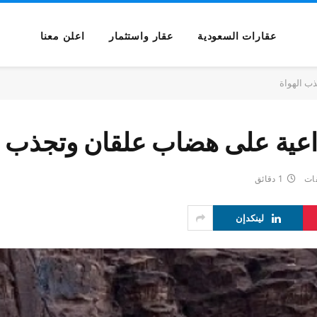
عقارات السعودية
عقار واستثمار
اعلن معنا
ب الهواة
اعية على هضاب علقان وتجذب ا
قات
1 دقائق
لينكدإن