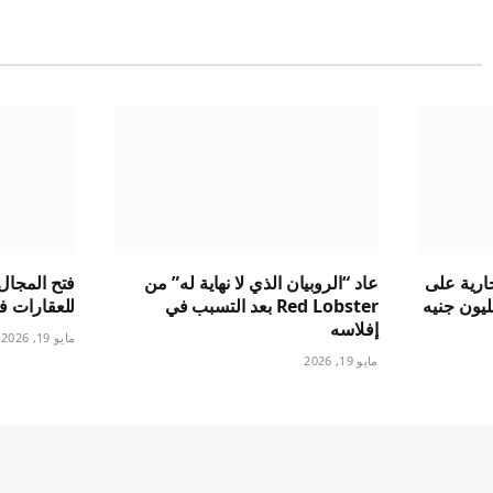
ارية على
عاد “الروبيان الذي لا نهاية له” من
فتح المجال 
جسيري بقيمة 1.5 مليون جنيه
Red Lobster بعد التسبب في
للعقارات ف
إفلاسه
مايو 19, 2026
مايو 19, 2026