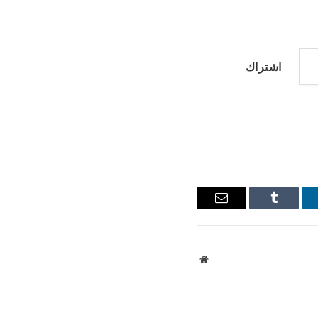
اشتراك
نكدإن
Tumblr
البريد
الإلكتروني
موقع
الويب