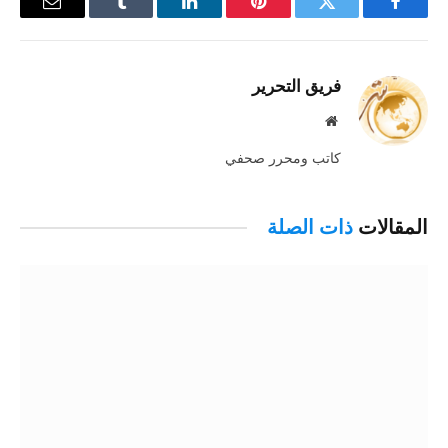
فيسبوك
تويتر
بينتيريست
لينكدإن
Tumblr
البريد
الإلكترو
فريق التحرير
موقع
الويب
كاتب ومحرر صحفي
المقالات
ذات الصلة