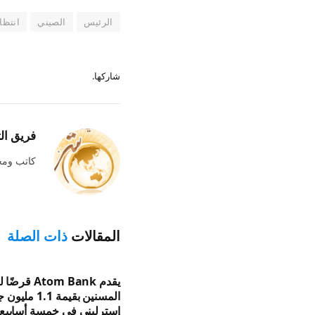
الرئيس
الصيني
انتظار
شاركها.
فريق ال
كاتب وم
المقالات
ذات الصلة
يقدم Atom Bank ق
المسنين بقيمة 1.1 مل
إسترليني في خمسة أسابيع