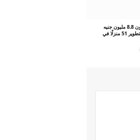
تقدم باراجون 8.8 مليون جنيه
إسترليني لتطوير 51 منزلًا في