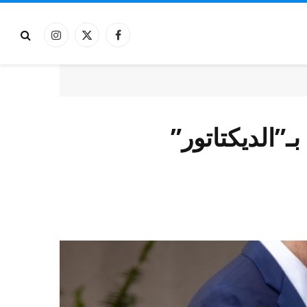
فيسبوك
X
الانستغرام
(Twitter)
ـ”الديكتاتور”