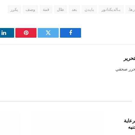
ها.
بـالديكتاتور
بايدن
بعد
طال
قمة
وصف
يكرر
فيسبوك
تويتر
بينتيريست
لي
تحرير
حرر صحفي
رضًا لرعاية
يون جنيه