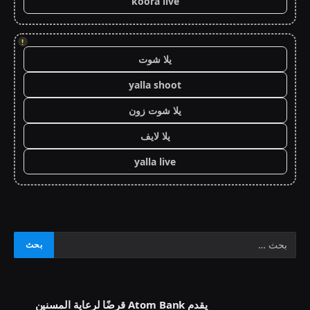
koora live
!
يلا شوت
yalla shoot
يلا شوت زون
يلا لايف
yalla live
يقدم Atom Bank قرضًا لرعاية المسنين