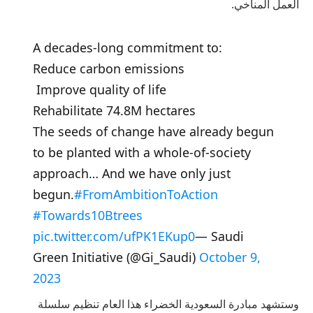
العمل المناخي.
A decades-long commitment to:
Reduce carbon emissions
‍‍‍ Improve quality of life
Rehabilitate 74.8M hectares
The seeds of change have already begun
to be planted with a whole-of-society
approach… And we have only just
begun.
#FromAmbitionToAction
#Towards10Btrees
pic.twitter.com/ufPK1EKup0
— Saudi
Green Initiative (@Gi_Saudi)
October 9,
2023
وستشهد مبادرة السعودية الخضراء هذا العام تنظيم سلسلة