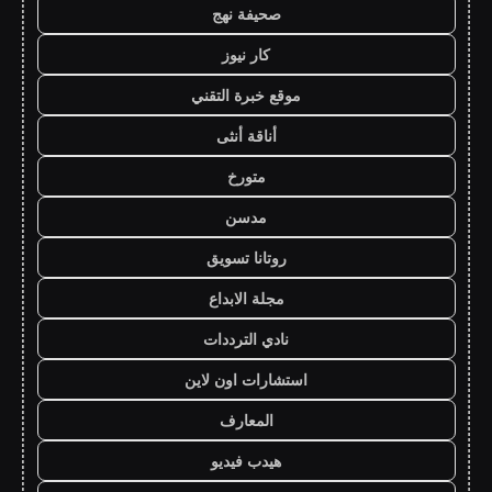
صحيفة نهج
كار نيوز
موقع خبرة التقني
أناقة أنثى
متورخ
مدسن
روتانا تسويق
مجلة الابداع
نادي الترددات
استشارات اون لاين
المعارف
هيدب فيديو