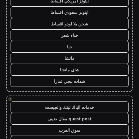
ايتونز امريكي اقساط
ايتونز سعودي اقساط
شحن يلا لودو اقساط
حناء شعر
حنا
ماتشا
شاي ماتشا
شدات ببجي تمارا
!
خدمات الباك لينك والجيست
guest post مقال ضيف
سوق العرب