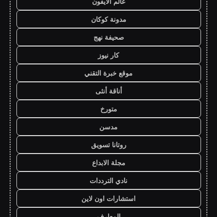
عالم الايفون
مدونة كوكان
صحيفة نهج
كار نيوز
موقع خبرة التقني
أناقة أنثى
متورخ
مدسن
روتانا تسويق
مجلة الابداع
نادي الترددات
استشارات اون لاين
المعارف