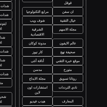
قوقل
شدات ب
ان سفن
مرابع التكنولوجيا
شدات ب
خيال التقنية
شوف ويب
ايتون
ا
مجلة الاسهم
الشرقية
الاقتصادية
شدا
ا
عالم الايفون
مدونة كوكان
شدات ب
صحيفة نهج
كار نيوز
شدا
موقع خبرة التقني
أناقة أنثى
ا
متورخ
مدسن
شدات ب
روتانا تسويق
مجلة الابداع
متج
نادي الترددات
استشارات اون
لاين
شحن ي
المعارف
هيدب فيديو
ا