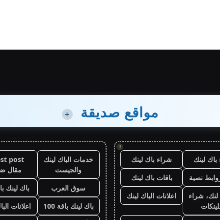
مواقع صديقة
+
!
باك لينك
شراء باك لينك
خدمات الباك لينك
st post
والجيست
مقال ض
وابط نصية
باقات باك لينك
سوق العرب
باك لينك باقة
لنك، شراء
اعلانات الباك لينك
لينكات
باك لينك باقة 100
اعلانات البا