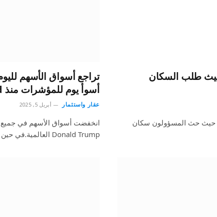
سوأ فيضانات منذ 20 عامًا حيث طلب السكان
تراجع أسواق الأسهم لليوم
أسوأ يوم للمؤشرات منذ Covid | أخبار المال
عقار واستثمار
أبريل 5, 2025
اليا من أسوأ فيضانات منذ أكثر من 20 عاما، حيث حث المسؤولون سكان
انخفضت أسواق الأسهم في جميع أنح
Donald Trump العالمية.في حين أن الأسواق…