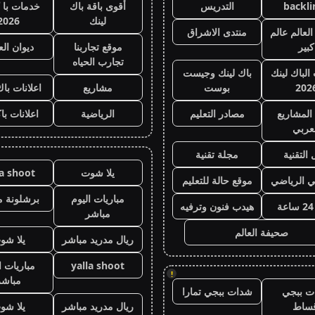
backli
التدريس
أقوى باقة باك
خدمات با 
لينك
2026
لعالم عالم
منتدى الاشراق
كبير
موقع تجاربنا
ديوان ال
تجارب الحياه
 الباك لينك
باك لينك وجيست
202
بوست
مشاريع
اعلانات باك
المشاريع
مصادر التعليم
الرياضية
اعلانات با
عربي
 التقنية
مجلة تقنية
يلا شوت
la shoot
ي الرياضي
موقع حالة للتعليم
مباريات اليوم
برشلونة م
هيدب فنون وترفيه
مباشر
صحيفة العالم
ريال مدريد مباشر
يلا شو
yalla shoot
مباريات ا
!
مباشر
ت ببجي
شدات ببجي تمارا
قساط
ريال مدريد مباشر
يلا شو