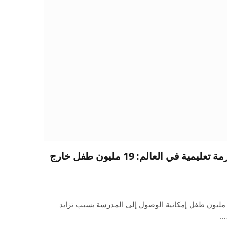
السودان على شفا أسوأ أزمة تعليمية في العالم: 19 مليون طفل خارج
ن بين 19 مليونا، فقد حوالي 6.5 مليون طفل إمكانية الوصول إلى المدرسة بسبب تزايد
،…