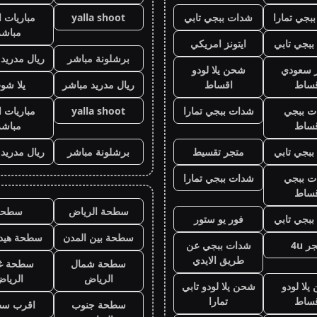
بجي تمارا
شدات ببجي تابي
yalla shoot
مباريات ا
مباشر
بجي تابي
ايتونز امريكي
برشلونة مباشر
ريال مدريد
ز سعودي
شحن يلا لودو
قساط
اقساط
ريال مدريد مباشر
يلا شو
ت ببجي
شدات ببجي تمارا
yalla shoot
مباريات ا
قساط
مباشر
بجي تابي
متجر تقسيط
برشلونة مباشر
ريال مدريد
ت ببجي
شدات ببجي تمارا
قساط
سطحة الرياض
سطحه
بجي تابي
فور يو ستور
سطحة بين المدن
سطحة هيدر
ر 4u
شدات ببجي عن
طريق الايدي
سطحة شمال
سطحة غ
الرياض
الريا
لا لودو
شحن يلا لودو تابي
قساط
تمارا
سطحة جنوب
اقرب س