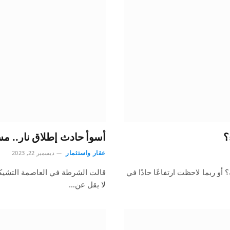
؟
أسوأ حادث إطلاق نار.. مسلح يقتل 14 شخصًا ف
عقار واستثمار
ديسمبر 22, 2023
أو ربما لاحظت ارتفاعًا حادًا في
لا يقل عن…