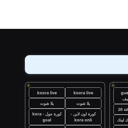
!
!
koora live
koora live
gue
يف
يلا شوت
يلا شوت
 20
كورة اون لاين -
كورة جول - kora
ك لينك
kora onli
goal