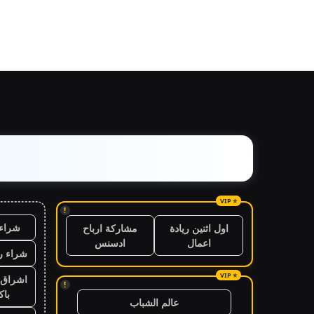
!
شراء 
اول اثنين ريادة
مشاركة ارباح
اعمال
ادسنس
شراء ر
اشراق 
!
باك
عالم الشباب