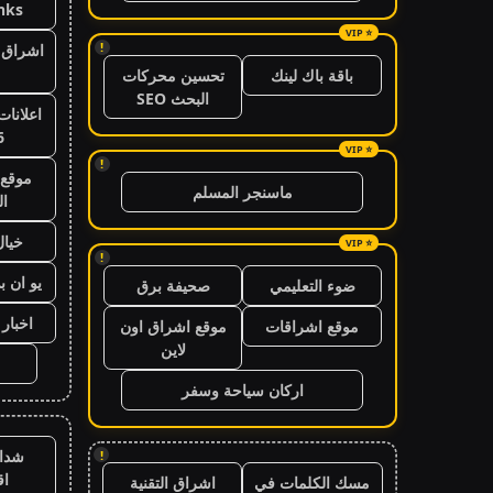
nks
!
اشراق ا
باقة باك لينك
تحسين محركات
البحث SEO
اعلانات
6
!
موقع 
ماسنجر المسلم
ال
خيال
!
يو ان ب
ضوء التعليمي
صحيفة برق
اخبار 24 ساعة
موقع اشراقات
موقع اشراق اون
لاين
اركان سياحة وسفر
شدا
!
ا
مسك الكلمات في
اشراق التقنية