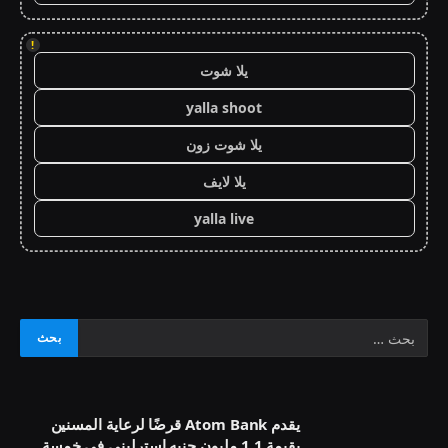
!
يلا شوت
yalla shoot
يلا شوت زون
يلا لايف
yalla live
يقدم Atom Bank قرضًا لرعاية المسنين
بقيمة 1.1 مليون جنيه إسترليني في خمسة