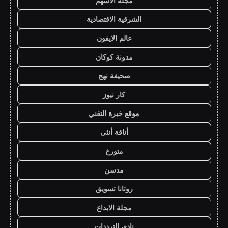
مجلة الاسهم
الشرقية الاقتصادية
عالم الايفون
مدونة كوكان
صحيفة نهج
كار نيوز
موقع خبرة التقني
أناقة أنثى
متورخ
مدسن
روتانا تسويق
مجلة الابداع
نادي الترددات