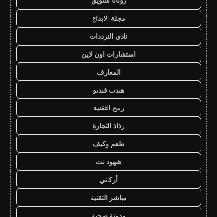
روتانا تسويق
مجلة الابداع
نادي الترددات
استشارات اون لاين
المعارف
هيدب فيديو
رمح التقنية
رذاذ التجارة
طعم وكيف
شهود نت
أركاني
مباشر التقنية
مدونة صحبة