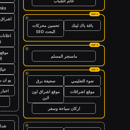
عالم الشباب
nks
!
اشراق ا
باقة باك لينك
تحسين محركات
البحث SEO
اعلانات
6
!
موقع 
ماسنجر المسلم
ال
خيال
!
يو ان ب
ضوء التعليمي
صحيفة برق
اخبار 24 ساعة
موقع اشراقات
موقع اشراق اون
لاين
اركان سياحة وسفر
شدا
!