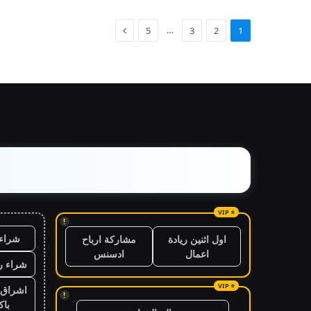
…
5
3
2
1
!
شراء 
اول اثنين ريادة
مشاركة ارباح
اعمال
ادسنس
شراء ر
اشراق 
!
باك