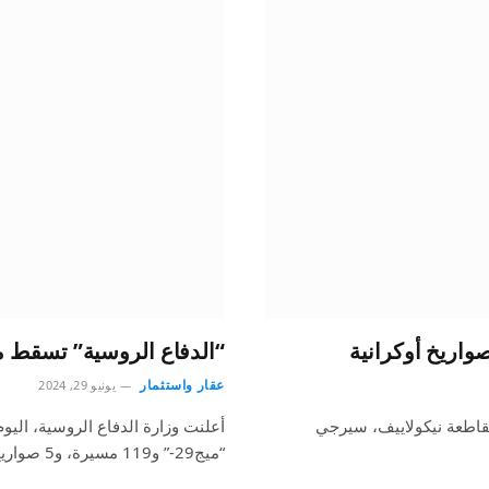
اريخ أوكرانية
“الدفاع الروسية” تسقط مقاتلة و119 مسير
عقار واستثمار
يونيو 29, 2024
قاطعة نيكولاييف، سيرجي
أعلنت وزارة الدفاع الروسية، ال
“ميج29-” و119 مسيرة، و5 صواريخ من طراز…