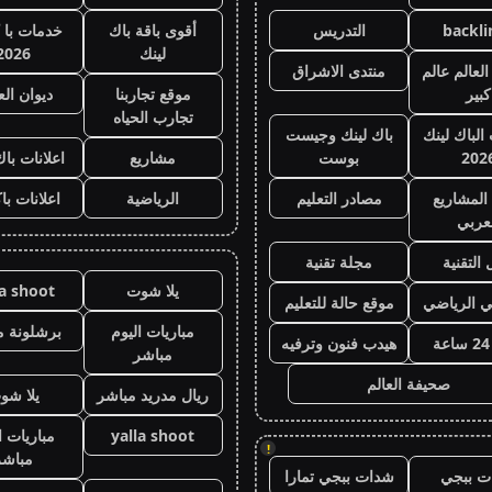
backli
التدريس
أقوى باقة باك
خدمات با 
لينك
2026
لعالم عالم
منتدى الاشراق
كبير
موقع تجاربنا
ديوان ال
تجارب الحياه
 الباك لينك
باك لينك وجيست
202
بوست
مشاريع
اعلانات باك
المشاريع
مصادر التعليم
الرياضية
اعلانات با
عربي
 التقنية
مجلة تقنية
يلا شوت
la shoot
ي الرياضي
موقع حالة للتعليم
مباريات اليوم
برشلونة م
هيدب فنون وترفيه
مباشر
صحيفة العالم
ريال مدريد مباشر
يلا شو
yalla shoot
مباريات ا
!
مباشر
ت ببجي
شدات ببجي تمارا