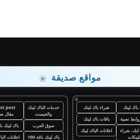
مواقع صديقة
+
!
باك لينك
شراء باك لينك
خدمات الباك لينك
st post
والجيست
مقال ض
وابط نصية
باقات باك لينك
سوق العرب
باك لينك باقة
لنك، شراء
اعلانات الباك لينك
لينكات
باك لينك باقة 100
اعلانات البا