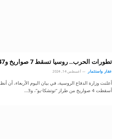
تطورات الحرب.. روسيا تسقط 7 صواريخ و147 طائرة مسيرة أوكرانية
عقار واستثمار
أغسطس 14, 2024
أعلنت وزارة الدفاع الروسية، في بيان اليوم الأربعاء، أن أن
أسقطت 4 صواريخ من طراز “توتشكا-يو”، و3…