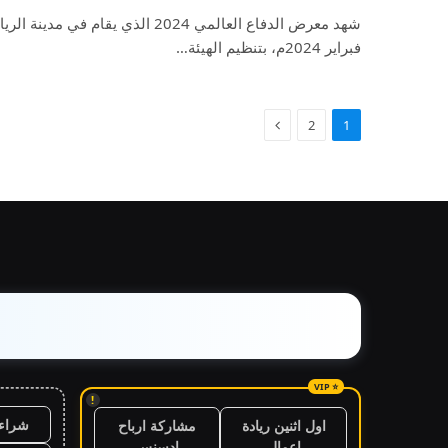
فبراير 2024م، بتنظيم الهيئة…
2
1
!
شراء 
اول اثنين ريادة
مشاركة ارباح
اعمال
ادسنس