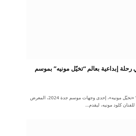
 رحلة إبداعية بعالم “تخيّل مونيه” بموسم
تحتضن منطقة ”Imagine Monet“ «تخيّل مونيه»، إحدى وجهات موسم جدة 2024، المعرض