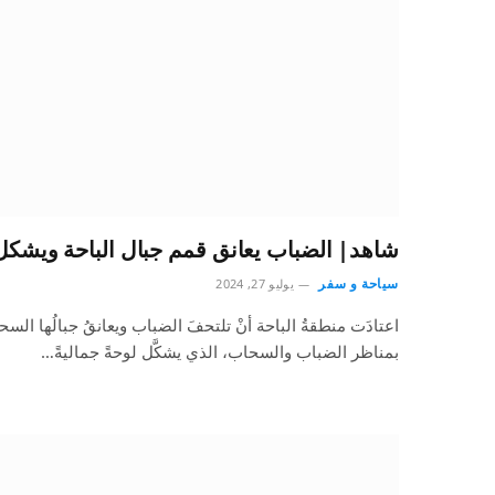
شاهد| الضباب يعانق قمم جبال الباحة ويشكل 
سياحة و سفر
يوليو 27, 2024
اعتادَت منطقةُ الباحة أنْ تلتحفَ الضباب ويعانقُ جبالُها 
بمناظر الضباب والسحاب، الذي يشكَّل لوحةً جماليةً…