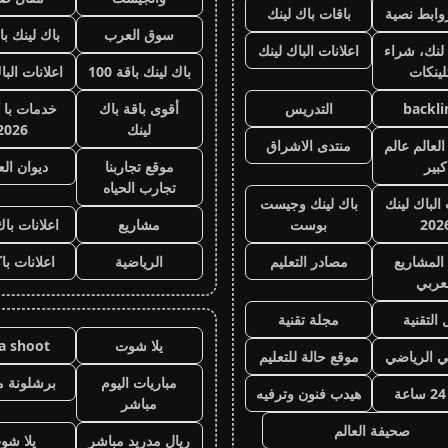
وابط نصية
باقات باك لينك
سوق العرب
باك لينك باقة
لنك، شراء
اعلانات الباك لينك
لينكات
باك لينك باقة 100
اعلانات البا
backli
التدريس
أقوى باقة باك
خدمات با 
لينك
2026
لعالم عالم
منتدى الاشراق
كبير
موقع تجاربنا
ديوان ال
تجارب الحياه
 الباك لينك
باك لينك وجيست
202
بوست
مشاريع
اعلانات باك
المشاريع
مصادر التعليم
الرياضية
اعلانات با
عربي
 التقنية
مجلة تقنية
يلا شوت
la shoot
ي الرياضي
موقع حالة للتعليم
مباريات اليوم
برشلونة م
هيدب فنون وترفيه
مباشر
صحيفة العالم
ريال مدريد مباشر
يلا شو