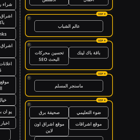
شراء ر
اشراق 
!
باك
عالم الشباب
nks
!
اشراق ا
باقة باك لينك
تحسين محركات
البحث SEO
اعلانات
6
!
موقع 
ماسنجر المسلم
ال
خيال
!
يو ان ب
ضوء التعليمي
صحيفة برق
اخبار 24 ساعة
موقع اشراقات
موقع اشراق اون
لاين